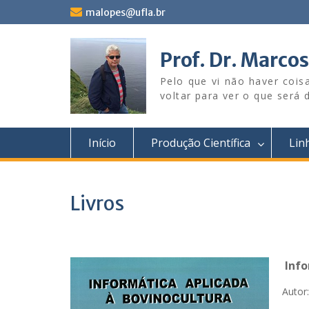
Skip
malopes@ufla.br
to
content
Prof. Dr. Marco
Pelo que vi não haver coi
voltar para ver o que será d
Início
Produção Científica
Lin
Livros
Infor
Autor: