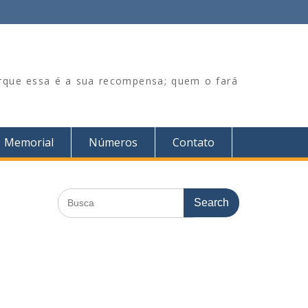
orque essa é a sua recompensa; quem o fará
Memorial
Números
Contato
Search
for: