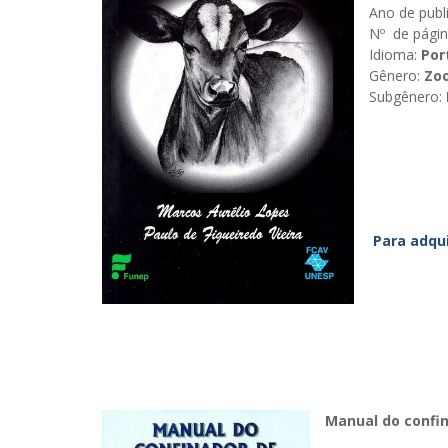
Ano de publ
Nº de págin
Idioma:
Por
Gênero:
Zoo
Subgênero:
Para adqui
Manual do confin