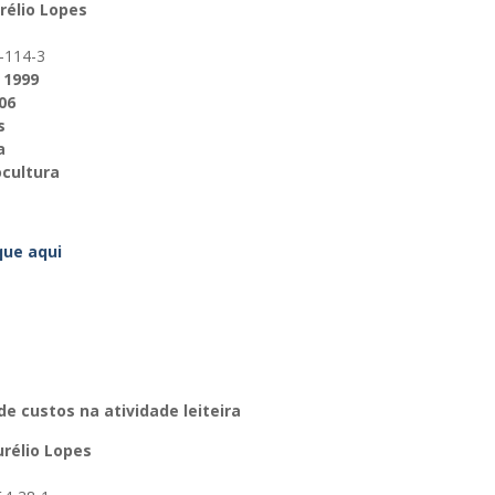
élio Lopes
-114-3
1999
06
s
a
cultura
ique aqui
e custos na atividade leiteira
rélio Lopes