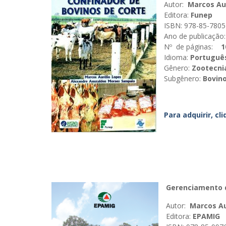
Autor:
Marcos Aur
Editora:
Funep
ISBN: 978-85-7805
Ano de publicação:
Nº de páginas:
1
Idioma:
Portuguê
Gênero:
Zootecni
Subgênero:
Bovino
Para adquirir, cl
Gerenciamento d
Autor:
Marcos Au
Editora:
EPAMIG