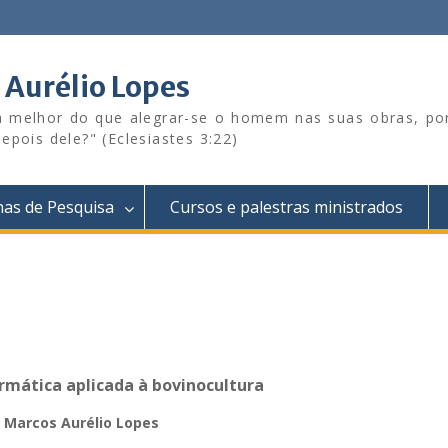
s Aurélio Lopes
sa melhor do que alegrar-se o homem nas suas obras, p
epois dele?" (Eclesiastes 3:22)
has de Pesquisa
Cursos e palestras ministrados
mática aplicada à bovinocultura
Marcos Aurélio Lopes