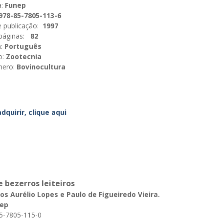
:
Funep
978-85-7805-113-6
 publicação:
1997
páginas:
82
:
Português
o:
Zootecnia
nero:
Bovinocultura
adquirir, clique aqui
e bezerros leiteiros
s Aurélio Lopes e Paulo de Figueiredo Vieira.
ep
5-7805-115-0