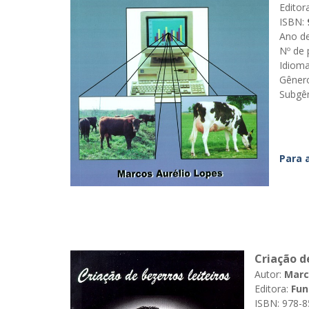
Editora
ISBN:
Ano de
Nº de 
Idioma
Gêner
Subgê
Para 
Criação d
Autor:
Marco
Editora:
Fun
ISBN: 978-8