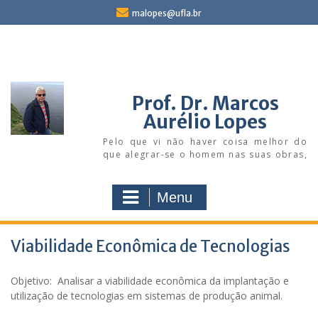
Skip
malopes@ufla.br
to
content
Prof. Dr. Marcos
Aurélio Lopes
Pelo que vi não haver coisa melhor do
que alegrar-se o homem nas suas obras,
porque essa é a sua recompensa; quem
o fará voltar para ver o que será depois
dele?" (Eclesiastes 3:22)
Menu
Viabilidade Econômica de Tecnologias
Objetivo: Analisar a viabilidade econômica da implantação e
utilização de tecnologias em sistemas de produção animal.