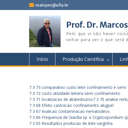
Skip
malopes@ufla.br
to
content
Prof. Dr. Marco
Pelo que vi não haver coi
voltar para ver o que será d
Início
Produção Científica
Lin
7 3 73 comparativo custo leite confinamento e semi
7 3 72 custo atividade leiteira semi confinamento
7 3 71 localizacao de abatedouros
7 3 70 analise rent
7 3 68 Efeito castracao confinamento aluguel
7 3 67 Avalicao contaminacao nematodeos
7 3 66 Frequencia de Giardia sp. e Cryptosporidium sp
7 3 65 Resultados producao de leite varginha