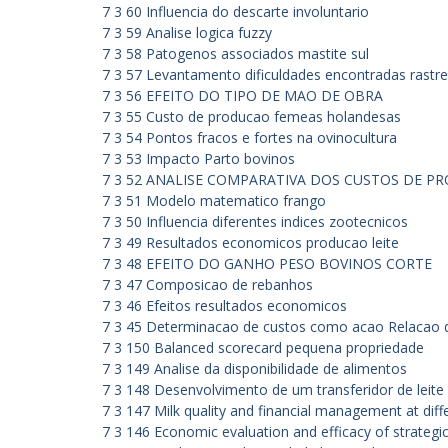
7 3 60 Influencia do descarte involuntario
7 3 59 Analise logica fuzzy
7 3 58 Patogenos associados mastite sul
7 3 57 Levantamento dificuldades encontradas rastre
7 3 56 EFEITO DO TIPO DE MAO DE OBRA
7 3 55 Custo de producao femeas holandesas
7 3 54 Pontos fracos e fortes na ovinocultura
7 3 53 Impacto Parto bovinos
7 3 52 ANALISE COMPARATIVA DOS CUSTOS DE P
7 3 51 Modelo matematico frango
7 3 50 Influencia diferentes indices zootecnicos
7 3 49 Resultados economicos producao leite
7 3 48 EFEITO DO GANHO PESO BOVINOS CORTE
7 3 47 Composicao de rebanhos
7 3 46 Efeitos resultados economicos
7 3 45 Determinacao de custos como acao
Relacao 
7 3 150 Balanced scorecard pequena propriedade
7 3 149 Analise da disponibilidade de alimentos
7 3 148 Desenvolvimento de um transferidor de leite
7 3 147 Milk quality and financial management at diff
7 3 146 Economic evaluation and efficacy of strategic