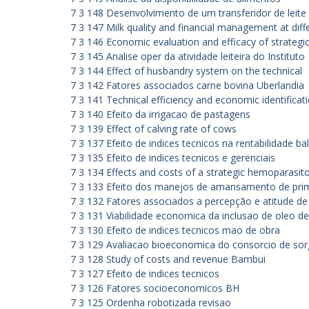
7 3 148 Desenvolvimento de um transferidor de leite
7 3 147 Milk quality and financial management at diff
7 3 146 Economic evaluation and efficacy of strategic
7 3 145 Analise oper da atividade leiteira do Instituto
7 3 144 Effect of husbandry system on the technical
7 3 142 Fatores associados carne bovina Uberlandia
7 3 141 Technical efficiency and economic identifica
7 3 140 Efeito da irrigacao de pastagens
7 3 139 Effect of calving rate of cows
7 3 137 Efeito de indices tecnicos na rentabilidade ba
7 3 135 Efeito de indices tecnicos e gerenciais
7 3 134 Effects and costs of a strategic hemoparasito
7 3 133 Efeito dos manejos de amansamento de pri
7 3 132 Fatores associados a percepção e atitude 
7 3 131 Viabilidade economica da inclusao de oleo de
7 3 130 Efeito de indices tecnicos mao de obra
7 3 129 Avaliacao bioeconomica do consorcio de so
7 3 128 Study of costs and revenue Bambui
7 3 127 Efeito de indices tecnicos
7 3 126 Fatores socioeconomicos BH
7 3 125 Ordenha robotizada revisao