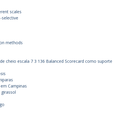
erent scales
-selective
tion methods
lde cheio escala
7 3 136 Balanced Scorecard como suporte
sis
miparas
de em Campinas
 girassol
rgo