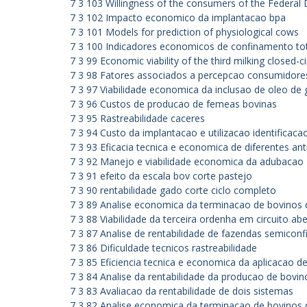
7 3 103 Willingness of the consumers of the Federal D
7 3 102 Impacto economico da implantacao bpa
7 3 101 Models for prediction of physiological cows
7 3 100 Indicadores economicos de confinamento to
7 3 99 Economic viability of the third milking closed-ci
7 3 98 Fatores associados a percepcao consumidores
7 3 97 Viabilidade economica da inclusao de oleo de 
7 3 96 Custos de producao de femeas bovinas
7 3 95 Rastreabilidade caceres
7 3 94 Custo da implantacao e utilizacao identificaca
7 3 93 Eficacia tecnica e economica de diferentes ant
7 3 92 Manejo e viabilidade economica da adubacao
7 3 91 efeito da escala bov corte pastejo
7 3 90 rentabilidade gado corte ciclo completo
7 3 89 Analise economica da terminacao de bovinos
7 3 88 Viabilidade da terceira ordenha em circuito ab
7 3 87 Analise de rentabilidade de fazendas semicon
7 3 86 Dificuldade tecnicos rastreabilidade
7 3 85 Eficiencia tecnica e economica da aplicacao de
7 3 84 Analise da rentabilidade da producao de bovin
7 3 83 Avaliacao da rentabilidade de dois sistemas
7 3 82 Analise economica da terminacao de bovinos