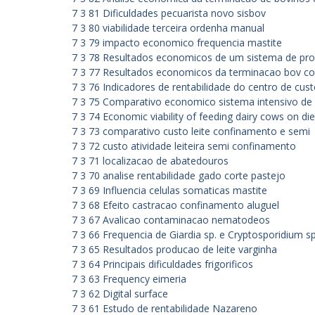
7 3 81 Dificuldades pecuarista novo sisbov
7 3 80 viabilidade terceira ordenha manual
7 3 79 impacto economico frequencia mastite
7 3 78 Resultados economicos de um sistema de pro
7 3 77 Resultados economicos da terminacao bov co
7 3 76 Indicadores de rentabilidade do centro de cus
7 3 75 Comparativo economico sistema intensivo de
7 3 74 Economic viability of feeding dairy cows on die
7 3 73 comparativo custo leite confinamento e semi
7 3 72 custo atividade leiteira semi confinamento
7 3 71 localizacao de abatedouros
7 3 70 analise rentabilidade gado corte pastejo
7 3 69 Influencia celulas somaticas mastite
7 3 68 Efeito castracao confinamento aluguel
7 3 67 Avalicao contaminacao nematodeos
7 3 66 Frequencia de Giardia sp. e Cryptosporidium sp
7 3 65 Resultados producao de leite varginha
7 3 64 Principais dificuldades frigorificos
7 3 63 Frequency eimeria
7 3 62 Digital surface
7 3 61 Estudo de rentabilidade Nazareno