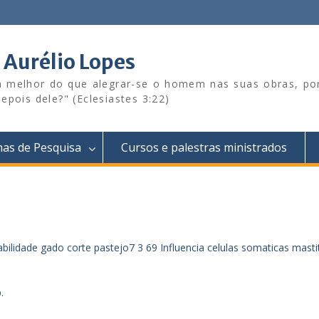
s Aurélio Lopes
sa melhor do que alegrar-se o homem nas suas obras, p
epois dele?" (Eclesiastes 3:22)
has de Pesquisa
Cursos e palestras ministrados
abilidade gado corte pastejo
7 3 69 Influencia celulas somaticas masti
.