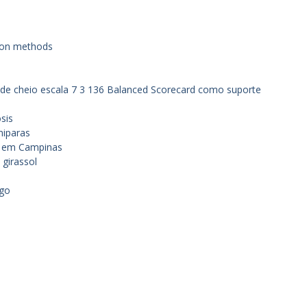
tion methods
lde cheio escala
7 3 136 Balanced Scorecard como suporte
sis
miparas
de em Campinas
 girassol
rgo