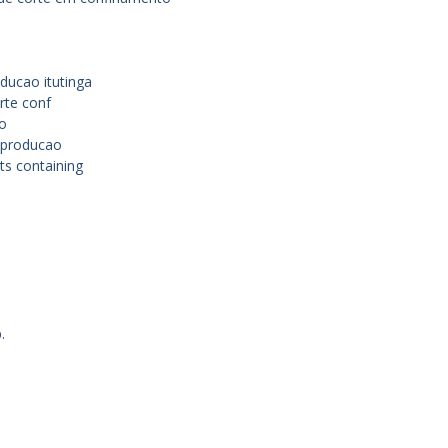
ducao itutinga
rte conf
to
 producao
ts containing
.