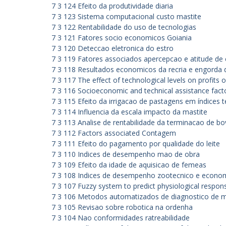
7 3 124 Efeito da produtividade diaria
7 3 123 Sistema computacional custo mastite
7 3 122 Rentabilidade do uso de tecnologias
7 3 121 Fatores socio economicos Goiania
7 3 120 Deteccao eletronica do estro
7 3 119 Fatores associados apercepcao e atitude de
7 3 118 Resultados economicos da recria e engorda d
7 3 117 The effect of technological levels on profits
7 3 116 Socioeconomic and technical assistance facto
7 3 115 Efeito da irrigacao de pastagens em índices 
7 3 114 Influencia da escala impacto da mastite
7 3 113 Analise de rentabilidade da terminacao de bo
7 3 112 Factors associated Contagem
7 3 111 Efeito do pagamento por qualidade do leite
7 3 110 Indices de desempenho mao de obra
7 3 109 Efeito da idade de aquisicao de femeas
7 3 108 Indices de desempenho zootecnico e econo
7 3 107 Fuzzy system to predict physiological respon
7 3 106 Metodos automatizados de diagnostico de m
7 3 105 Revisao sobre robotica na ordenha
7 3 104 Nao conformidades ratreabilidade