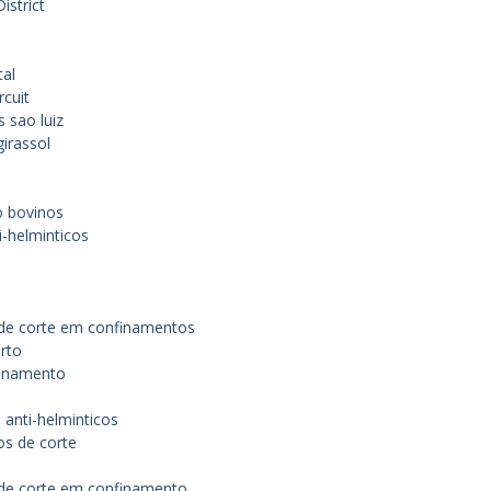
istrict
tal
rcuit
 sao luiz
girassol
o bovinos
i-helminticos
 de corte em confinamentos
erto
finamento
 anti-helminticos
os de corte
 de corte em confinamento