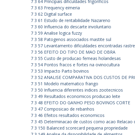
7 3 64 Principais dificuldades frigorificos
7 3 63 Frequency eimeria
7 3 62 Digital surface
7 3 61 Estudo de rentabilidade Nazareno
7 3 60 Influencia do descarte involuntario
7 3 59 Analise logica fuzzy
7 3 58 Patogenos associados mastite sul
7 3 57 Levantamento dificuldades encontradas rastre
7 3 56 EFEITO DO TIPO DE MAO DE OBRA
7 3 55 Custo de producao femeas holandesas
7 3 54 Pontos fracos e fortes na ovinocultura
7 3 53 Impacto Parto bovinos
7 3 52 ANALISE COMPARATIVA DOS CUSTOS DE P
7 3 51 Modelo matematico frango
7 3 50 Influencia diferentes indices zootecnicos
7 3 49 Resultados economicos producao leite
7 3 48 EFEITO DO GANHO PESO BOVINOS CORTE
7 3 47 Composicao de rebanhos
7 3 46 Efeitos resultados economicos
7 3 45 Determinacao de custos como acao
Relacao 
7 3 150 Balanced scorecard pequena propriedade
7 3 149 Analise da disponibilidade de alimentos