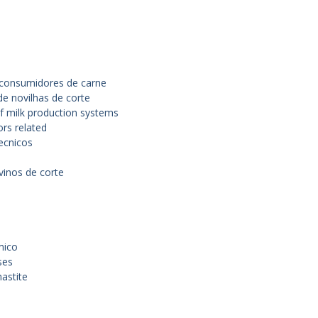
 consumidores de carne
e novilhas de corte
 of milk production systems
rs related
tecnicos
vinos de corte
mico
ses
astite