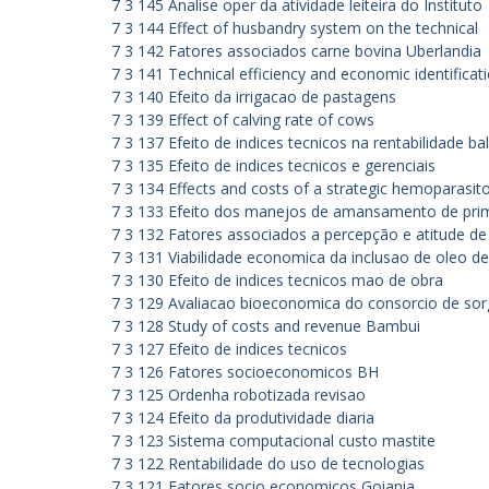
7 3 145 Analise oper da atividade leiteira do Instituto
7 3 144 Effect of husbandry system on the technical
7 3 142 Fatores associados carne bovina Uberlandia
7 3 141 Technical efficiency and economic identifica
7 3 140 Efeito da irrigacao de pastagens
7 3 139 Effect of calving rate of cows
7 3 137 Efeito de indices tecnicos na rentabilidade ba
7 3 135 Efeito de indices tecnicos e gerenciais
7 3 134 Effects and costs of a strategic hemoparasito
7 3 133 Efeito dos manejos de amansamento de pri
7 3 132 Fatores associados a percepção e atitude 
7 3 131 Viabilidade economica da inclusao de oleo de
7 3 130 Efeito de indices tecnicos mao de obra
7 3 129 Avaliacao bioeconomica do consorcio de so
7 3 128 Study of costs and revenue Bambui
7 3 127 Efeito de indices tecnicos
7 3 126 Fatores socioeconomicos BH
7 3 125 Ordenha robotizada revisao
7 3 124 Efeito da produtividade diaria
7 3 123 Sistema computacional custo mastite
7 3 122 Rentabilidade do uso de tecnologias
7 3 121 Fatores socio economicos Goiania