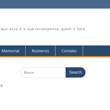
orque essa é a sua recompensa; quem o fará
Memorial
Números
Contato
Search
for:
te